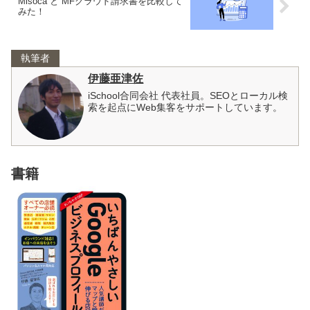
Misoca と MFクラウド請求書を比較して
みた！
執筆者
伊藤亜津佐
iSchool合同会社 代表社員。SEOとローカル検
索を起点にWeb集客をサポートしています。
書籍