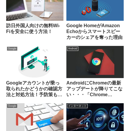
訪日外国人向けの無料Wi-
Google HomeがAmazon
Fiを安全に使う方法！
Echoからスマートスピー
カーのシェアを奪った理由
Google
Android
Googleアカウントが乗っ
AndroidにChromeの最新
取られたかどうかの確認方
アップデートが降りてこな
法と対処方法！予防策も教
い・・・「Chrome
えます
Beta」を使うべし
Google
インターネット