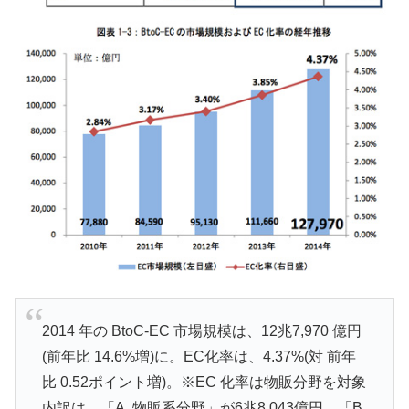
2014 年の BtoC-EC 市場規模は、12兆7,970 億円
(前年比 14.6%増)に。EC化率は、4.37%(対 前年
比 0.52ポイント増)。※EC 化率は物販分野を対象
内訳は、「A. 物販系分野」が6兆8,043億円、「B.