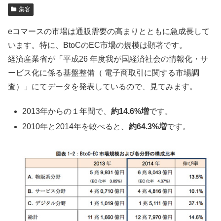
集客
eコマースの市場は通販需要の高まりとともに急成長して
います。特に、BtoCのEC市場の規模は顕著です。
経済産業省が「平成26 年度我が国経済社会の情報化・サ
ービス化に係る基盤整備（ 電子商取引に関する市場調
査）」にてデータを発表しているので、見てみます。
2013年からの１年間で、
約14.6%増
です。
2010年と2014年を較べると、
約64.3%増
です。