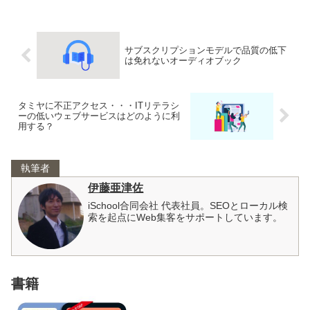
サブスクリプションモデルで品質の低下
は免れないオーディオブック
タミヤに不正アクセス・・・ITリテラシ
ーの低いウェブサービスはどのように利
用する？
執筆者
伊藤亜津佐
iSchool合同会社 代表社員。SEOとローカル検
索を起点にWeb集客をサポートしています。
書籍