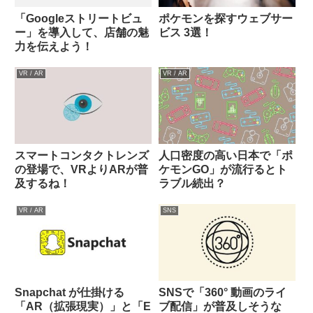
「Googleストリートビュ
ポケモンを探すウェブサー
ー」を導入して、店舗の魅
ビス 3選！
力を伝えよう！
VR / AR
VR / AR
スマートコンタクトレンズ
人口密度の高い日本で「ポ
の登場で、VRよりARが普
ケモンGO」が流行るとト
及するね！
ラブル続出？
VR / AR
SNS
Snapchat が仕掛ける
SNSで「360° 動画のライ
「AR（拡張現実）」と「E
ブ配信」が普及しそうな