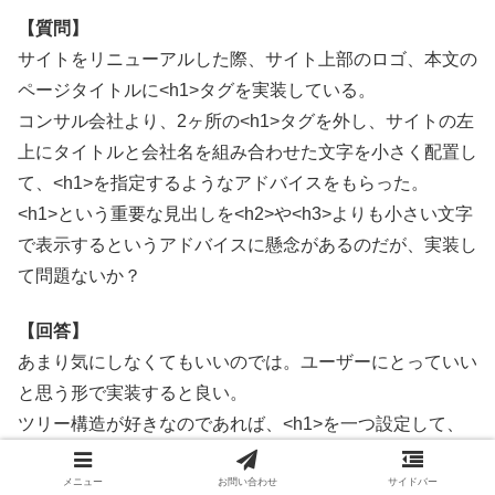
【質問】
サイトをリニューアルした際、サイト上部のロゴ、本文の
ページタイトルに<h1>タグを実装している。
コンサル会社より、2ヶ所の<h1>タグを外し、サイトの左
上にタイトルと会社名を組み合わせた文字を小さく配置し
て、<h1>を指定するようなアドバイスをもらった。
<h1>という重要な見出しを<h2>や<h3>よりも小さい文字
で表示するというアドバイスに懸念があるのだが、実装し
て問題ないか？
【回答】
あまり気にしなくてもいいのでは。ユーザーにとっていい
と思う形で実装すると良い。
ツリー構造が好きなのであれば、<h1>を一つ設定して、
その下に<h2>などを設置していくのも良い。
メニュー
お問い合わせ
サイドバー