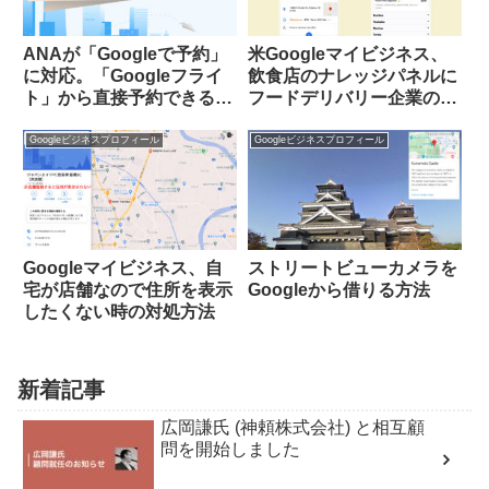
ANAが「Googleで予約」
米Googleマイビジネス、
に対応。「Googleフライ
飲食店のナレッジパネルに
ト」から直接予約できるよ
フードデリバリー企業の広
うに
告が表示される
Googleビジネスプロフィール
Googleビジネスプロフィール
Googleマイビジネス、自
ストリートビューカメラを
宅が店舗なので住所を表示
Googleから借りる方法
したくない時の対処方法
新着記事
広岡謙氏 (神頼株式会社) と相互顧
問を開始しました