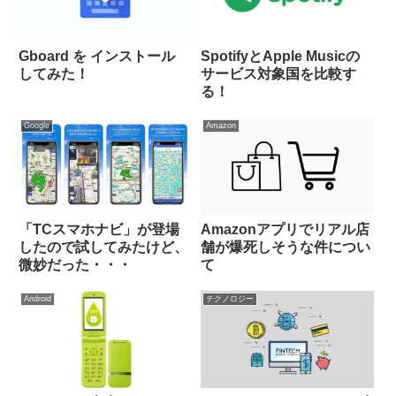
Gboard を インストール
SpotifyとApple Musicの
してみた！
サービス対象国を比較す
る！
Google
Amazon
「TCスマホナビ」が登場
Amazonアプリでリアル店
したので試してみたけど、
舗が爆死しそうな件につい
微妙だった・・・
て
Android
テクノロジー