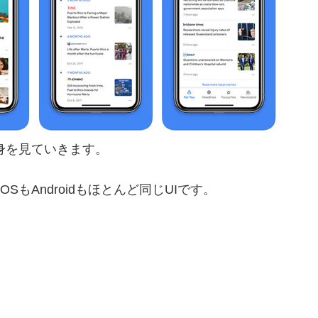
中身を見ていきます。
SもAndroidもほとんど同じUIです。