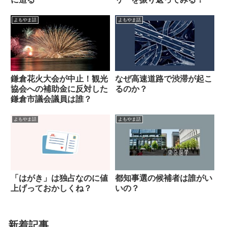
よもやま話
よもやま話
鎌倉花火大会が中止！観光
なぜ高速道路で渋滞が起こ
協会への補助金に反対した
るのか？
鎌倉市議会議員は誰？
よもやま話
よもやま話
「はがき」は独占なのに値
都知事選の候補者は誰がい
上げっておかしくね？
いの？
新着記事