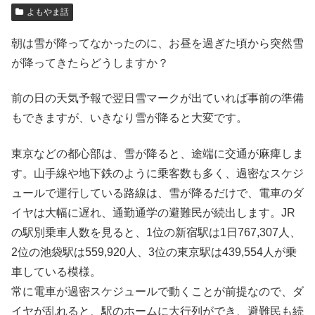
よもやま話
朝は雪が降ってなかったのに、お昼を過ぎた頃から突然雪
が降ってきたらどうしますか？
前の日の天気予報で翌日雪マークが出ていれば事前の準備
もできますが、いきなり雪が降ると大変です。
東京などの都心部は、雪が降ると、途端に交通が麻痺しま
す。山手線や地下鉄のように乗客数も多く、過密なスケジ
ュールで運行している路線は、雪が降るだけで、電車のダ
イヤは大幅に遅れ、通勤通学の避難民が続出します。JR
の駅別乗車人数を見ると、1位の新宿駅は1日767,307人、
2位の池袋駅は559,920人、3位の東京駅は439,554人が乗
車している模様。
常に電車が過密スケジュールで動くことが前提なので、ダ
イヤが乱れると、駅のホームに大行列ができ、避難民も続