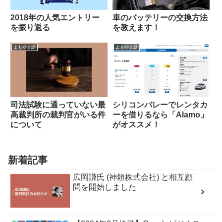
2018年の人気エントリー
車のバッテリーの交換方法
を振り返る
を教えます！
よもやま話
よもやま話
司法試験に通っていない最
シリコンバレーでレンタカ
高裁判所の裁判官がいる件
ーを借りるなら「Alamo」
について
がオススメ！
新着記事
広岡謙氏 (神頼株式会社) と相互顧
問を開始しました