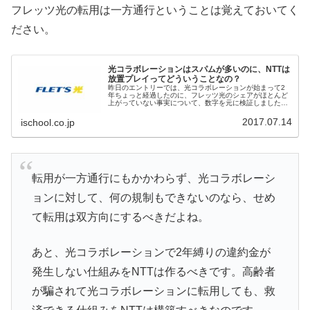
フレッツ光の転用は一方通行ということは覚えておいてく
ださい。
光コラボレーションはスパムが多いのに、NTTは
放置プレイってどういうことなの？
昨日のエントリーでは、光コラボレーションが始まって2
年ちょっと経過したのに、フレッツ光のシェアがほとんど
上がっていない事実について、数字を元に検証しました。
NTTが無責任なのは、光コラボレーションという仕組みを
提供しているにも関わらず、スパ...
2017.07.14
ischool.co.jp
転用が一方通行にもかかわらず、光コラボレーシ
ョンに対して、何の規制もできないのなら、せめ
て転用は双方向にするべきだよね。
あと、光コラボレーションで2年縛りの違約金が
発生しない仕組みをNTTは作るべきです。高齢者
が騙されて光コラボレーションに転用しても、救