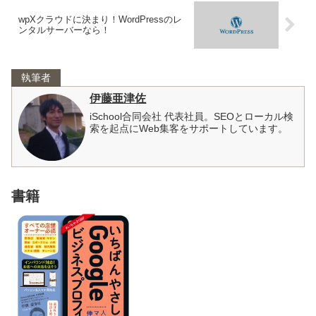
wpXクラウドに決まり！WordPressのレ
ンタルサーバーなら！
執筆者
伊藤亜津佐
iSchool合同会社 代表社員。SEOとローカル検
索を起点にWeb集客をサポートしています。
書籍