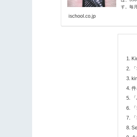
す。毎月1
ischool.co.jp
K
「
k
件
「A
「
「
S