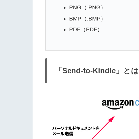
PNG（.PNG）
BMP（.BMP）
PDF（PDF）
「Send-to-Kindle」とは