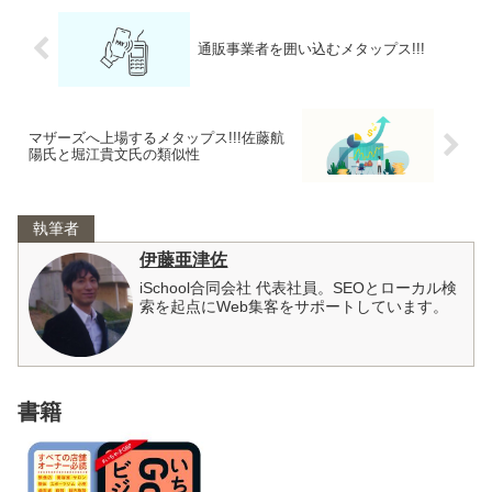
通販事業者を囲い込むメタップス!!!
マザーズへ上場するメタップス!!!佐藤航
陽氏と堀江貴文氏の類似性
執筆者
伊藤亜津佐
iSchool合同会社 代表社員。SEOとローカル検
索を起点にWeb集客をサポートしています。
書籍