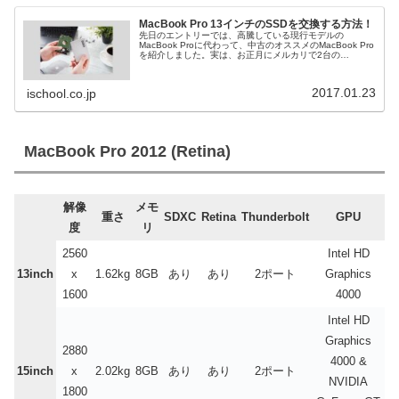
MacBook Pro 13インチのSSDを交換する方法！
先日のエントリーでは、高騰している現行モデルの
MacBook Proに代わって、中古のオススメのMacBook Pro
を紹介しました。実は、お正月にメルカリで2台の
MacBook Pro 13インチを購入したのです。1台は妻用に、
MacBo...
2017.01.23
ischool.co.jp
MacBook Pro 2012 (Retina)
解像
メモ
重さ
SDXC
Retina
Thunderbolt
GPU
度
リ
2560
Intel HD
13inch
x
1.62kg
8GB
あり
あり
2ポート
Graphics
1600
4000
Intel HD
Graphics
2880
4000 &
15inch
x
2.02kg
8GB
あり
あり
2ポート
NVIDIA
1800