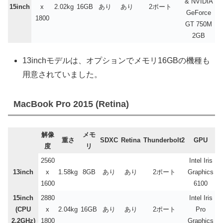
& NVIDIA
15inch
x
2.02kg
16GB
あり
あり
2ポート
GeForce
1800
GT 750M
2GB
13inchモデルは、オプションでメモリ16GBの機種も
用意されていました。
MacBook Pro 2015 (Retina)
解像
メモ
重さ
SDXC
Retina
Thunderbolt2
GPU
度
リ
2560
Intel Iris
13inch
x
1.58kg
8GB
あり
あり
2ポート
Graphics
1600
6100
15inch
2880
Intel Iris
(CPU
x
2.04kg
16GB
あり
あり
2ポート
Pro
2.2GHz)
1800
Graphics