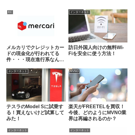
EC
インターネット
メルカリでクレジットカー
訪日外国人向けの無料Wi-
ドの現金化が行われてる
Fiを安全に使う方法！
件・・・現在進行系なんだ
よね
インターネット
MVNO
テスラのModel Sに試乗す
楽天がFREETELを買収！
る！買えないけど試算して
今後、どのようにMVNO業
みた！
界は再編されるのか？
インターネット
インターネット