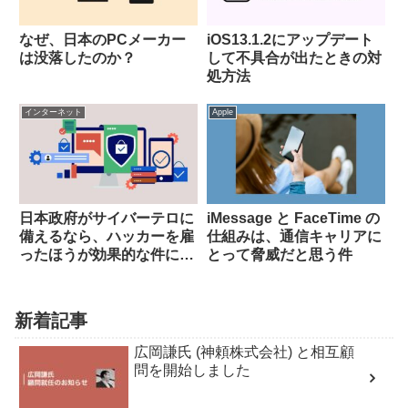
なぜ、日本のPCメーカー
iOS13.1.2にアップデート
は没落したのか？
して不具合が出たときの対
処方法
インターネット
Apple
日本政府がサイバーテロに
iMessage と FaceTime の
備えるなら、ハッカーを雇
仕組みは、通信キャリアに
ったほうが効果的な件につ
とって脅威だと思う件
いて
新着記事
広岡謙氏 (神頼株式会社) と相互顧
問を開始しました