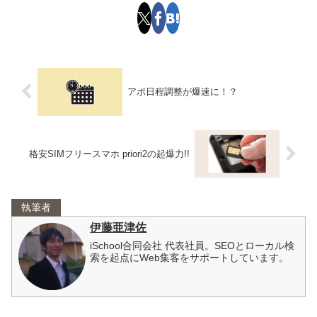
アポ日程調整が爆速に！？
格安SIMフリースマホ priori2の起爆力!!
執筆者
伊藤亜津佐
iSchool合同会社 代表社員。SEOとローカル検
索を起点にWeb集客をサポートしています。