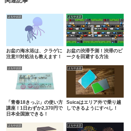
関連記事
よもやま話
よもやま話
お盆の海水浴は、クラゲに
お盆の渋滞予測！渋滞のピ
注意!!!対処法も教えます！
ークを回避する方法
よもやま話
よもやま話
「青春18きっぷ」の使い方
Suicaはエリア外で乗り越
講座！1日わずか2,370円で
しできるようにすべし！
日本全国旅できる！
よもやま話
よもやま話