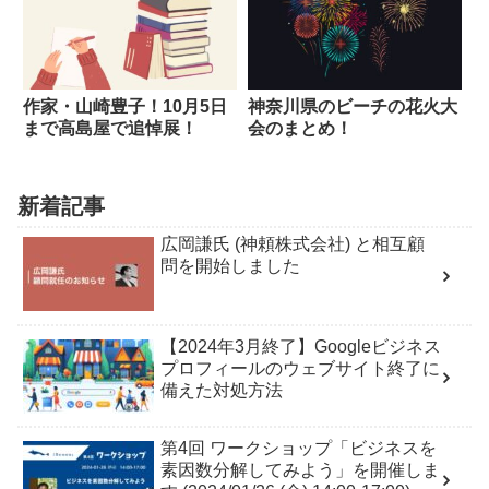
作家・山崎豊子！10月5日
神奈川県のビーチの花火大
まで高島屋で追悼展！
会のまとめ！
新着記事
広岡謙氏 (神頼株式会社) と相互顧
問を開始しました
【2024年3月終了】Googleビジネス
プロフィールのウェブサイト終了に
備えた対処方法
第4回 ワークショップ「ビジネスを
素因数分解してみよう」を開催しま