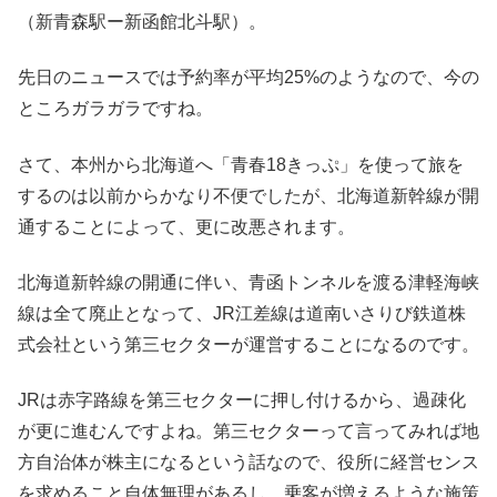
（新青森駅ー新函館北斗駅）。
先日のニュースでは予約率が平均25%のようなので、今の
ところガラガラですね。
さて、本州から北海道へ「青春18きっぷ」を使って旅を
するのは以前からかなり不便でしたが、北海道新幹線が開
通することによって、更に改悪されます。
北海道新幹線の開通に伴い、青函トンネルを渡る津軽海峡
線は全て廃止となって、JR江差線は道南いさりび鉄道株
式会社という第三セクターが運営することになるのです。
JRは赤字路線を第三セクターに押し付けるから、過疎化
が更に進むんですよね。第三セクターって言ってみれば地
方自治体が株主になるという話なので、役所に経営センス
を求めること自体無理があるし、乗客が増えるような施策