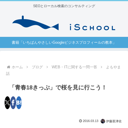
SEOとローカル検索のコンサルティング
書籍「いちばんやさしいGoogleビジネスプロフィールの教本」
ホーム
ブログ
WEB・ITに関する一問一答
よもやま
話
「青春18きっぷ」で桜を見に行こう！
2016.03.13
伊藤亜津佐