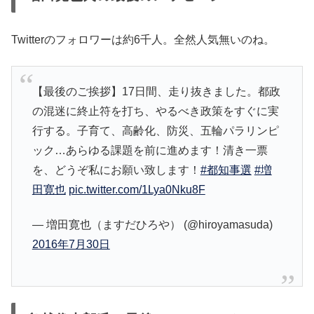
Twitterのフォロワーは約6千人。全然人気無いのね。
【最後のご挨拶】17日間、走り抜きました。都政
の混迷に終止符を打ち、やるべき政策をすぐに実
行する。子育て、高齢化、防災、五輪パラリンピ
ック…あらゆる課題を前に進めます！清き一票
を、どうぞ私にお願い致します！
#都知事選
#増
田寛也
pic.twitter.com/1Lya0Nku8F
— 増田寛也（ますだひろや） (@hiroyamasuda)
2016年7月30日