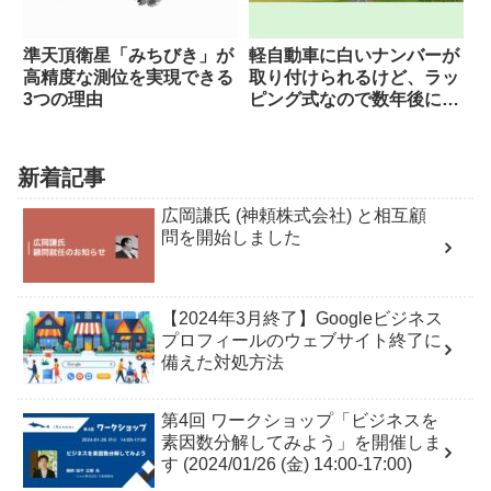
準天頂衛星「みちびき」が
軽自動車に白いナンバーが
高精度な測位を実現できる
取り付けられるけど、ラッ
3つの理由
ピング式なので数年後には
ボロボロになるって知って
ますか？
新着記事
広岡謙氏 (神頼株式会社) と相互顧
問を開始しました
【2024年3月終了】Googleビジネス
プロフィールのウェブサイト終了に
備えた対処方法
第4回 ワークショップ「ビジネスを
素因数分解してみよう」を開催しま
す (2024/01/26 (金) 14:00-17:00)