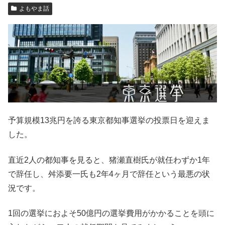
よもやま話
予算規模13兆円を誇る東京都知事選挙の投票日を迎えま
した。
直近2人の都知事を見ると、猪瀬直樹氏が就任わずか1年
で辞任し、舛添要一氏も2年4ヶ月で辞任という最悪の状
況です。
1回の選挙におよそ50億円の選挙費用がかかることを頭に