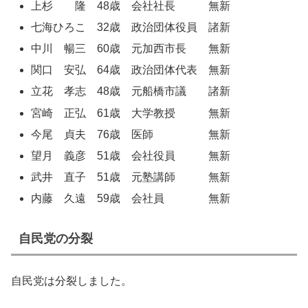
上杉 隆 48歳 会社社長 無新
七海ひろこ 32歳 政治団体役員 諸新
中川 暢三 60歳 元加西市長 無新
関口 安弘 64歳 政治団体代表 無新
立花 孝志 48歳 元船橋市議 諸新
宮崎 正弘 61歳 大学教授 無新
今尾 貞夫 76歳 医師 無新
望月 義彦 51歳 会社役員 無新
武井 直子 51歳 元塾講師 無新
内藤 久遠 59歳 会社員 無新
自民党の分裂
自民党は分裂しました。