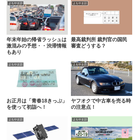
よもやま話
よもやま話
年末年始の帰省ラッシュは
最高裁判所 裁判官の国民
激混みの予想・・渋滞情報
審査どうする？
もあり
よもやま話
よもやま話
お正月は「青春18きっぷ」
ヤフオクで中古車を売る時
を使って初詣へ！
の注意点！
よもやま話
よもやま話