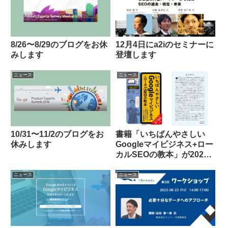
8/26〜8/29のブログをお休
12月4日にa2iのセミナーに
みします
登壇します
ニュース
ニュース
10/31〜11/2のブログをお
書籍「いちばんやさしい
休みします
Googleマイビジネス+ロー
カルSEOの教本」が2021
年5月11日に発売されま
す！
ニュース
ニュース