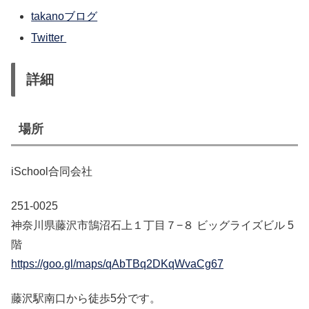
takanoブログ
Twitter
詳細
場所
iSchool合同会社
251-0025
神奈川県藤沢市鵠沼石上１丁目７−８ ビッグライズビル 5
階
https://goo.gl/maps/qAbTBq2DKqWvaCg67
藤沢駅南口から徒歩5分です。